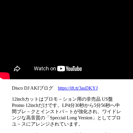
Disco DJ AKIブログ
https://ift.tt/3asDKYJ
12inchカットはプロモ－ション用の非売品 US盤
Promo 12inchだけです。LP4分30秒から5分56秒へ中
間ブレ－クとインストパ－トが強化され、ワイドレ
ンジな高音質の「Speccial Long Version」としてプロ
ユ－スにアレンジされています。