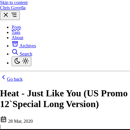
Skip to content
Chris Govella
Posts
Tags
About
Archives
Search
Go back
Heat - Just Like You (US Promo
12`Special Long Version)
28 Mar, 2020
|